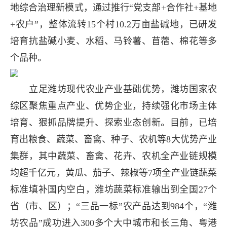
地综合治理新模式，通过推行“党支部+合作社+基地
+农户”，整体流转15个村10.2万亩盐碱地，已研发
培育抗盐碱小麦、水稻、马铃薯、苜蓿、棉花等多
个品种。
立足潍坊现代农业产业基础优势，潍坊国家农
综区聚焦重点产业、优势企业，持续强化市场主体
培育、狠抓品牌提升、探索业态创新。目前，已培
育出粮食、蔬菜、畜禽、种子、农机等8大优势产业
集群，其中蔬菜、畜禽、花卉、农机全产业链规模
均超千亿元，黄瓜、茄子、辣椒等7项全产业链蔬菜
标准填补国内空白，潍坊蔬菜标准输出到全国27个
省（市、区）；“三品一标”农产品达到984个，“潍
坊农品”成功进入300多个大中城市和长三角、粤港