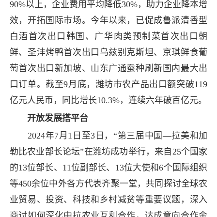
90%以上，企业费用平均降低30%，助力企业降本增
效，开拓国际市场。今年以来，已促成鲁派清香型
白酒首次出口韩国、广华肉类预制菜首次出口朝
鲜、圣沣烤鸭首次出口乌兹别克斯坦、京琪鲜食葡
萄首次出口新加坡、山东广通蚕种刷新国内最大出
口订单。截至9月底，潍坊市农产品出口额突破119
亿元人民币，同比增长10.3%，连续六年破百亿元。
开放发展搭平台
2024年7月1日至3日，“第三届中国—拉美和加
勒比农业部长论坛”在潍坊成功举行，来自25个国家
的13位部长、11位副部长、13位大使和6个国际组织
等450余位中外各方代表齐聚一堂，共同探讨全球农
业贸易、投资、科技和乡村减贫等重要议题，深入
商讨如何深化中拉农业互利合作，达成意向合作金