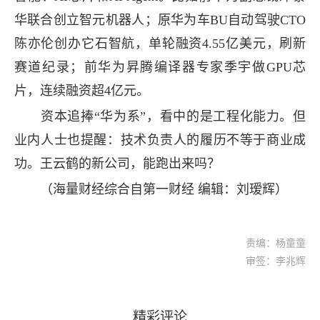
华联合创立智元机器人；原华为车BU自动驾驶CTO
陈亦伦创办它石智航，单轮融资4.55亿美元，刷新
赛道纪录；前华为昇腾编译器专家季宇做GPU芯
片，连续融资超4亿元。
资本追捧“华为系”，看中的是工程化能力。但
业内人士也提醒：技术负责人的履历不等于商业成
功。王云鹤的新公司，能跑出来吗？
（海量财经综合自第一财经 编辑：刘瑷辉）
责编：杨童童
审签：李兆辉
精彩评论