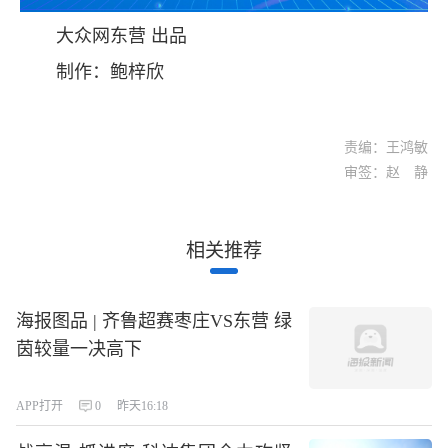
大众网东营 出品
制作：鲍梓欣
责编：王鸿敏
审签：赵 静
相关推荐
海报图品 | 齐鲁超赛枣庄VS东营 绿
茵较量一决高下
APP打开
0
昨天16:18