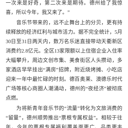
一次来是好奇，第二次来是期待。德州给了我惊
喜，所以今年，我又来了。”
音乐节带来的，远不止舞台上的分贝，更有持
续释放的经济红利与城市活力。据不完全统计，5月
30日至31日两天内，数万名乐迷直接带动天衢新区
消费约2.8亿元。全区13家限额以上住宿企业入住率
大幅攀升，周边文创市集、美食街区人头攒动，多
家酒店早早挂出“满房”招牌，附近烧烤摊、小吃店
迎来一年中最忙碌的时刻。德百奥莱、澳德乐时代
广场等核心商圈人潮涌动，德州的“夜经济”被彻底
点燃。
为将新青年音乐节的“流量”转化为文旅消费的
“留量”，德州顺势推出“票根专属权益”。相较于往
年，今年的票根专属福利覆盖面更广、品类更丰