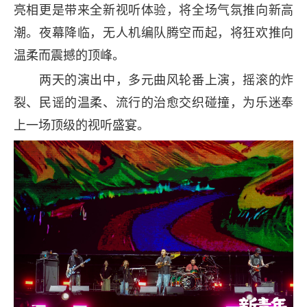
亮相更是带来全新视听体验，将全场气氛推向新高
潮。夜幕降临，无人机编队腾空而起，将狂欢推向
温柔而震撼的顶峰。
两天的演出中，多元曲风轮番上演，摇滚的炸
裂、民谣的温柔、流行的治愈交织碰撞，为乐迷奉
上一场顶级的视听盛宴。