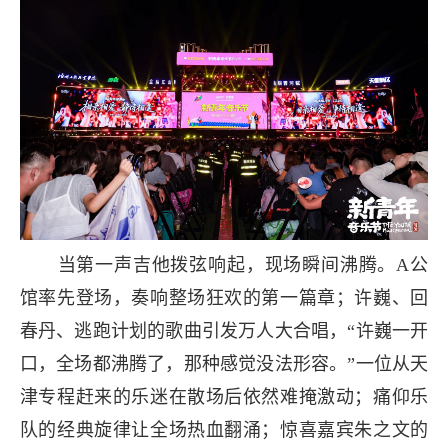
当第一声吉他拨弦响起，现场瞬间沸腾。A公
馆率先登场，奏响整场狂欢的第一篇章；许巍、回
春丹、逃跑计划的歌曲引发万人大合唱，“许巍一开
口，全场都沸腾了，那种感觉没法形容。”一位从天
津专程赶来的乐迷在散场后依然难掩激动；痛仰乐
队的经典旋律让全场热血翻涌；惊喜嘉宾朱之文的