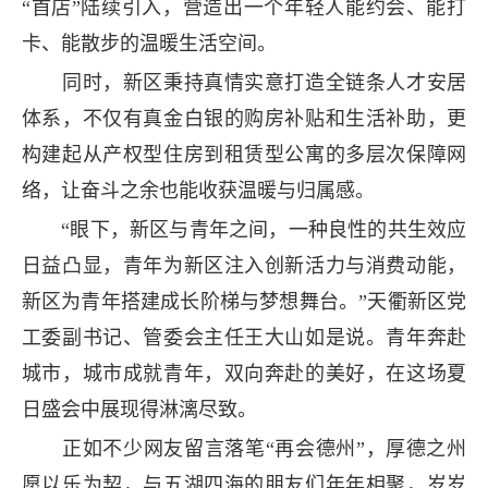
“首店”陆续引入，营造出一个年轻人能约会、能打
卡、能散步的温暖生活空间。
同时，新区秉持真情实意打造全链条人才安居
体系，不仅有真金白银的购房补贴和生活补助，更
构建起从产权型住房到租赁型公寓的多层次保障网
络，让奋斗之余也能收获温暖与归属感。
“眼下，新区与青年之间，一种良性的共生效应
日益凸显，青年为新区注入创新活力与消费动能，
新区为青年搭建成长阶梯与梦想舞台。”天衢新区党
工委副书记、管委会主任王大山如是说。青年奔赴
城市，城市成就青年，双向奔赴的美好，在这场夏
日盛会中展现得淋漓尽致。
正如不少网友留言落笔“再会德州”，厚德之州
愿以乐为契，与五湖四海的朋友们年年相聚，岁岁