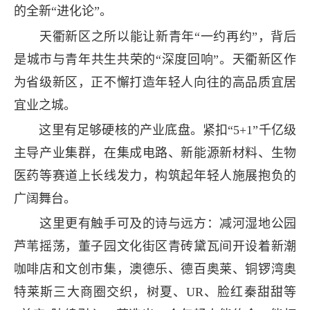
的全新“进化论”。
天衢新区之所以能让新青年“一约再约”，背后
是城市与青年共生共荣的“深度回响”。天衢新区作
为省级新区，正不懈打造年轻人向往的高品质宜居
宜业之城。
这里有足够硬核的产业底盘。紧扣“5+1”千亿级
主导产业集群，在集成电路、新能源新材料、生物
医药等赛道上长线发力，构筑起年轻人施展抱负的
广阔舞台。
这里更有触手可及的诗与远方：减河湿地公园
芦苇摇荡，董子园文化街区青砖黛瓦间开设着新潮
咖啡店和文创市集，澳德乐、德百奥莱、铜锣湾奥
特莱斯三大商圈交织，树夏、UR、脸红秦甜甜等