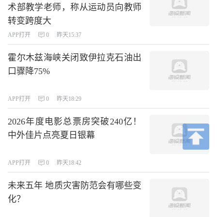
术部教学老师，称从运动员向教师
转变跨度大
APP打开
0
昨天15:37
霍尔木兹海峡关闭致伊拉克石油出
口骤降75%
APP打开
0
昨天18:29
2026年度电影总票房突破240亿！
中外佳片点亮夏日银幕
APP打开
0
昨天18:42
未来五年 地质灾害防范会有哪些变
化？