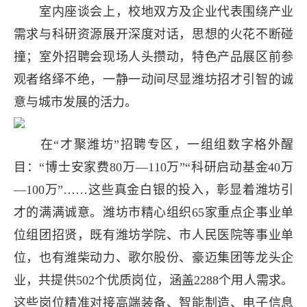
室内座谈会上，校地双方及企业代表围绕产业
需求与科研资源展开深度对话，思想的火花不断碰
撞；室外招聘会现场人头攒动，特色产品展区前参
观者络绎不绝，一静一动间尽显潍坊招才引智的诚
意与城市发展的活力。
在“才聚潍坊”招聘专区，一组组数字格外醒
目：“博士安家费80万—110万”“科研启动基金40万
—100万”……这些真金白银的投入，彰显着潍坊引
才的满满诚意。潍坊市精心组织65家重点企事业单
位组团招贤，既有潍坊学院、市人民医院等事业单
位，也有潍柴动力、歌尔股份、豪迈集团等龙头企
业，共提供502个优质岗位，涵盖2288个用人需求。
这些岗位精准对接高端装备、智能制造、电子信息