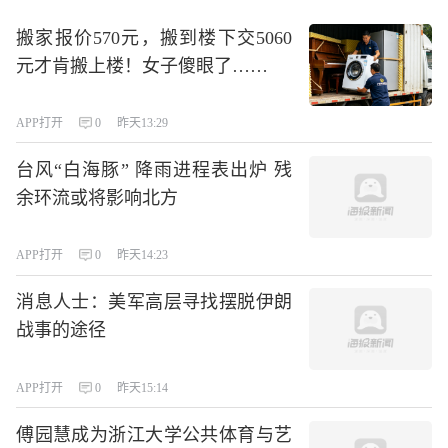
搬家报价570元，搬到楼下交5060
元才肯搬上楼！女子傻眼了……
APP打开
0
昨天13:29
台风“白海豚” 降雨进程表出炉 残
余环流或将影响北方
APP打开
0
昨天14:23
消息人士：美军高层寻找摆脱伊朗
战事的途径
APP打开
0
昨天15:14
傅园慧成为浙江大学公共体育与艺