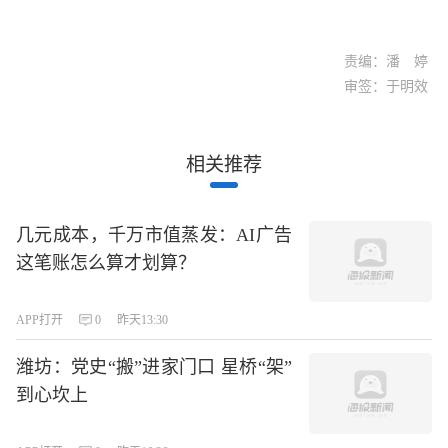
责编：潘 婷
审签：于明效
相关推荐
几元成本，千万市值蒸发：AI广告
这笔账怎么算才划算？
APP打开
0
昨天13:30
潍坊：党史“搬”进家门口 星桥“架”
到心坎上