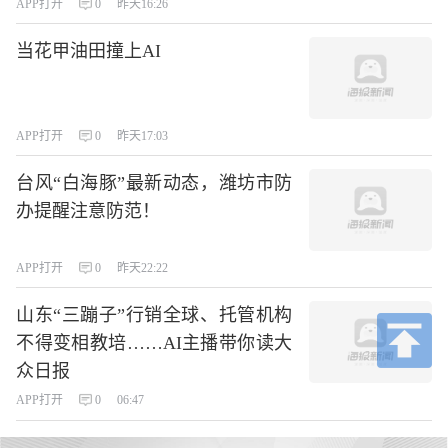
APP打开
0
昨天16:26
当花甲油田撞上AI
APP打开
0
昨天17:03
台风“白海豚”最新动态，潍坊市防
办提醒注意防范！
APP打开
0
昨天22:22
山东“三蹦子”行销全球、托管机构
不得变相教培……AI主播带你读大
众日报
APP打开
0
06:47