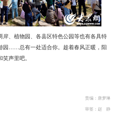
岸、植物园、各县区特色公园等也有各具特
游园……总有一处适合你。趁着春风正暖，阳
和笑声里吧。
责编：唐梦琳
审签：赵 静