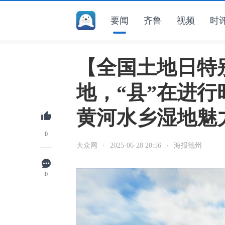
要闻
齐鲁
视频
时
【全国土地日特
地，“县”在进
黄河水乡湿地魅
0
大众网
·
2025-06-28 20:56
·
海报德州
0