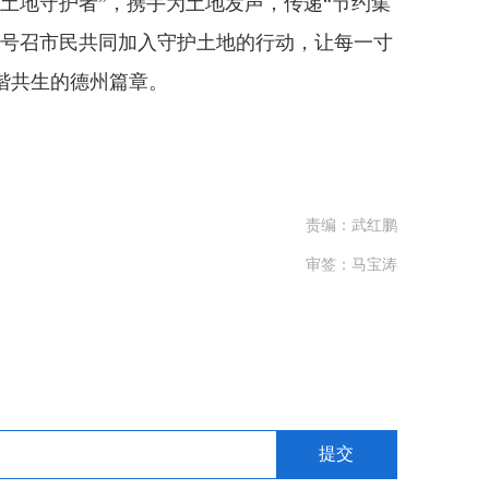
土地守护者”，携手为土地发声，传递“节约集
，号召市民共同加入守护土地的行动，让每一寸
谐共生的德州篇章。
责编：武红鹏
审签：马宝涛