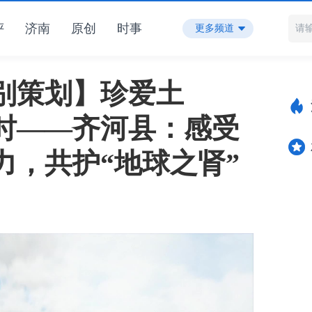
评
济南
原创
时事
更多频道
别策划】珍爱土
行时——齐河县：感受
力，共护“地球之肾”