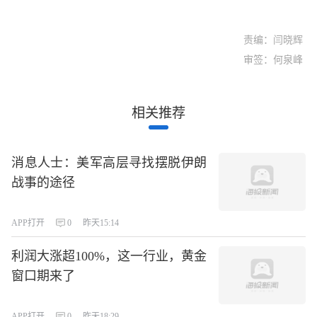
责编：闫晓辉
审签：何泉峰
相关推荐
消息人士：美军高层寻找摆脱伊朗
战事的途径
APP打开
0
昨天15:14
利润大涨超100%，这一行业，黄金
窗口期来了
APP打开
0
昨天18:29