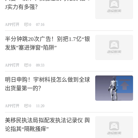
J实力有多强？
APP打开
0
07:16
半分钟跳20次广告！别把1.7亿“银
发族”塞进弹窗“陷阱”
APP打开
0
09:33
明日申购！宇树科技怎么做到全球
出货量第一的？
APP打开
0
11:20
美移民执法局拟配发执法记录仪 舆
论指其“隔靴搔痒”