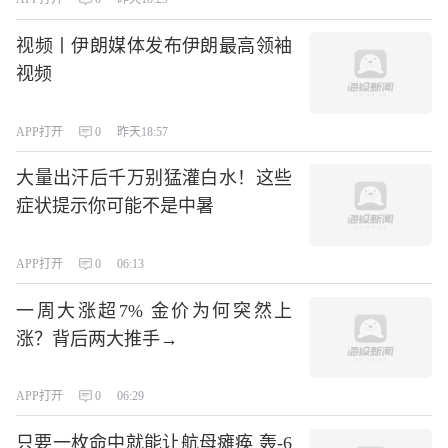
视频丨伊朗媒体发布伊朗最高领袖
视频
APP打开
0
昨天18:57
大量出汗后千万别猛灌白水！这些
症状提示你可能不是中暑
APP打开
0
06:13
一周大涨超7% 金价为何突然上
涨？背后两大推手→
APP打开
0
06:29
只要一枚命中就能让航母瘫痪 轰-6