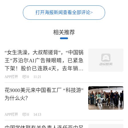
打开海报新闻查看全部评论>
相关推荐
“女生洗澡，大叔帮搓背”，“中国锅
王”苏泊尔AI广告辣眼睛，已紧急
下架！股价已连跌4天，去年销售
费用达24亿元
APP打开
0
11:21
花9000美元来中国看工厂 “科技游”
为什么火？
APP打开
0
14:13