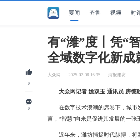
要闻
齐鲁
视频
时
有“潍”度丨凭“
全域数字化新成
大众网
·
2025-02-08 16:35
·
海报潍坊
0
大众网记者 姚双玉 通讯员 房德
在数字技术浪潮的席卷下，城市发
0
言，“智慧”向来是促进其发展的一张
近年来，潍坊捕捉时代脉搏，将新