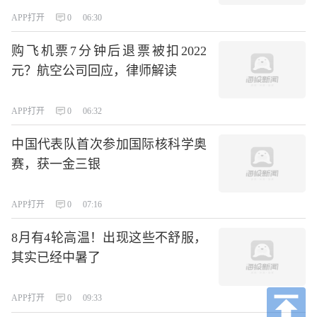
APP打开
0
06:30
购飞机票7分钟后退票被扣2022
元？航空公司回应，律师解读
APP打开
0
06:32
中国代表队首次参加国际核科学奥
赛，获一金三银
APP打开
0
07:16
8月有4轮高温！出现这些不舒服，
其实已经中暑了
APP打开
0
09:33