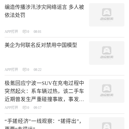
编造传播涉汛涉灾网络谣言 多人被
依法处罚
APP打开
0
08:01
美企为何联名反对禁用中国模型
APP打开
0
08:22
极氪回应宁波一SUV在充电过程中
突然起火：系车辆过热，该二手车
近期曾发生严重碰撞事故，事发后
未通过官方授权点进行检测及维修
APP打开
0
09:17
“手搓经济”一线观察：“搓得出”，