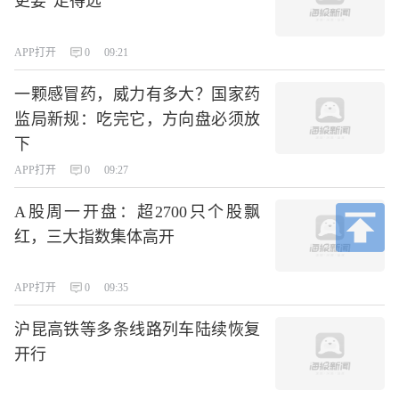
更要“走得远”
APP打开
0
09:21
一颗感冒药，威力有多大？国家药
监局新规：吃完它，方向盘必须放
下
APP打开
0
09:27
A股周一开盘：超2700只个股飘
红，三大指数集体高开
APP打开
0
09:35
沪昆高铁等多条线路列车陆续恢复
开行