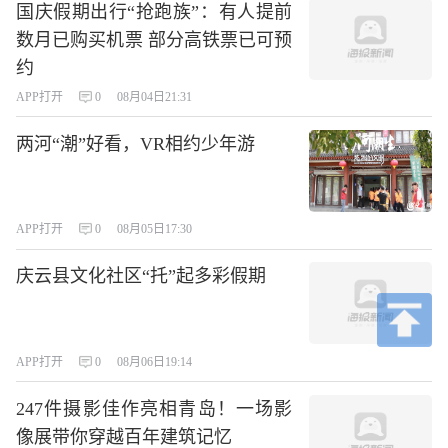
国庆假期出行“抢跑族”：有人提前
数月已购买机票 部分高铁票已可预
约
APP打开
0
08月04日21:31
两河“潮”好看，VR相约少年游
APP打开
0
08月05日17:30
庆云县文化社区“托”起多彩假期
APP打开
0
08月06日19:14
247件摄影佳作亮相青岛！一场影
像展带你穿越百年建筑记忆