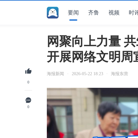
要闻
齐鲁
视频
时
网聚向上力量 共
开展网络文明周
海报新闻
·
2026-05-22 18:23
·
海报东营
0
0