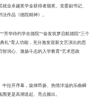
层就业卓越奖学金获得者颁奖。党委副书记、
书法作品《德院精神》。
芳华待灼学在德院”“奋发筑梦启航德院”三个
“典礼”育人功能，充分激发迎新文艺演出的思
启智润心、激扬斗志的入学教育“艺术思政
中拉开序幕，旋律昂扬、热情洋溢的乐曲瞬
氛围更是高潮迭起、亮点频出。