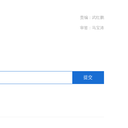
责编：武红鹏
审签：马宝涛