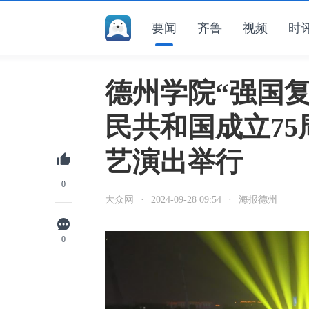
要闻
齐鲁
视频
时
德州学院“强国
民共和国成立75
艺演出举行
0
大众网
·
2024-09-28 09:54
·
海报德州
0