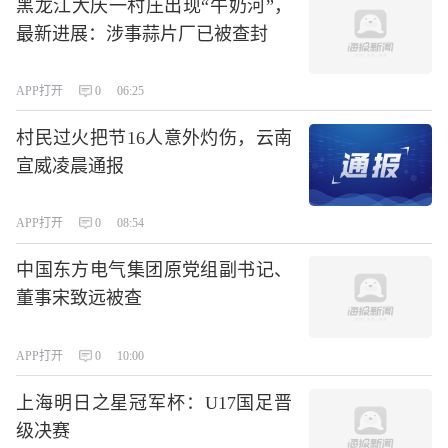
黑龙江大庆一村庄出现“牛奶河”，
最新进展：涉事蒜片厂已被查封
APP打开
0
06:25
村民过火把节16人意外灼伤，云南
宣威凌晨通报
APP打开
0
08:54
中国东方电气集团原党组副书记、
董事宋致远被查
APP打开
0
10:00
上海明日之星冠军杯：U17国足晋
级决赛