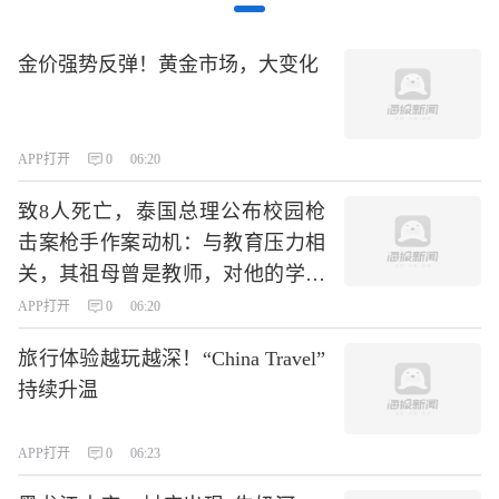
金价强势反弹！黄金市场，大变化
APP打开
0
06:20
致8人死亡，泰国总理公布校园枪
击案枪手作案动机：与教育压力相
关，其祖母曾是教师，对他的学习
要求非常严格；枪手作案前先枪杀
APP打开
0
06:20
了祖父母
旅行体验越玩越深！“China Travel”
持续升温
APP打开
0
06:23