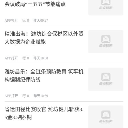
会议破局“十五五”节能痛点
APP打开
0
昨天09:27
精准出海！潍坊综合保税区以外贸
大数据为企业赋能
APP打开
0
昨天10:58
潍坊昌乐：全链条预防教育 筑牢机
构编制纪律防线
APP打开
0
昨天10:59
省运田径比赛收官 潍坊健儿斩获3.
5金3.5银7铜