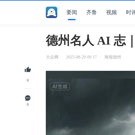
要闻
齐鲁
视频
时
德州名人 AI 
大众网
·
2025-08-29 09:17
·
海报德州
0
0