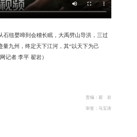
从石纽婴啼到会稽长眠，大禹劈山导洪，三过
迹量九州，终定天下江河，其“以天下为己
网记者 李平 翟岩）
责编：翟 岩
审签：马宝涛