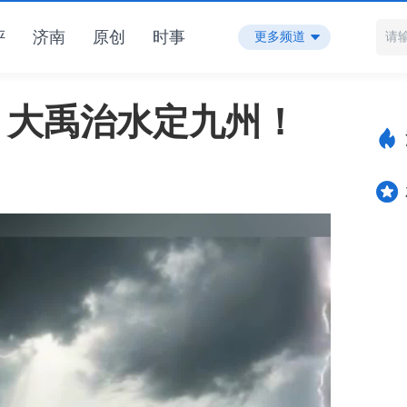
评
济南
原创
时事
更多频道
志｜大禹治水定九州！