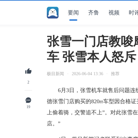
要闻
齐鲁
视频
时
张雪一门店教唆
车 张雪本人怒
极目新闻
·
2026-06-04 13:36
·
推荐
2
6月3日，张雪机车就售后问题连
德张雪门店购买的820rr车型因合
19
上偷着骑，交警追不上”。对此张雪
店。”