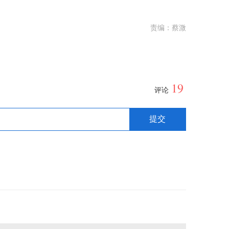
责编：蔡溦
19
评论