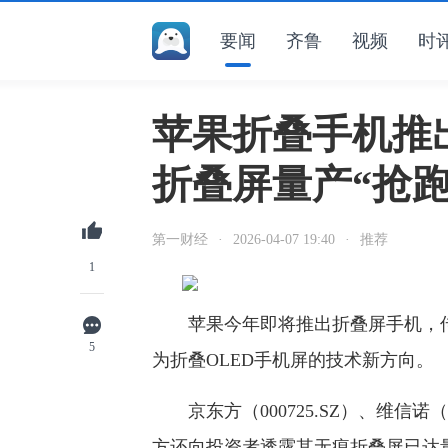
要闻
齐鲁
视频
时
苹果折叠手机推
折叠屏量产“抢跑
第一财经
·
2026-04-07 19:40
·
推荐
1
苹果今年即将推出折叠屏手机，传
5
为折叠OLED手机屏的技术新方向。
京东方（000725.SZ）、维信诺（
方还向投资者透露其无痕折叠屏已达