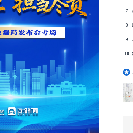
7
8
9
10