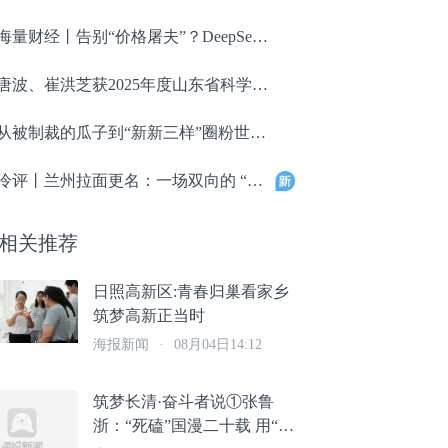
海量财经丨告别“价格屠夫”？DeepSeek拟大幅涨价背后：大模型API正从“烧钱换规模”走向“算账”
唐波、崔洪芝获2025年度山东省科学技术最高奖
从被制裁的瓜子到“新新三样”圈粉世界 “中国智造”硬核突围
冷评丨兰州拉面更名：一场双向的 “解绑与自立”
相关推荐
日照高新区:青春归巢看家乡
筑梦高新正当时
海报新闻
·
08月04日14:12
筑梦长清·奋斗者说①张鲁
浙：“死磕”国漫二十载 用“新