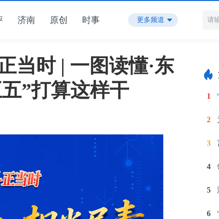
评
济南
原创
时事
更多频道
当时 | 一图读懂·东
五五”打算这样干
1
2
3
4
5
6