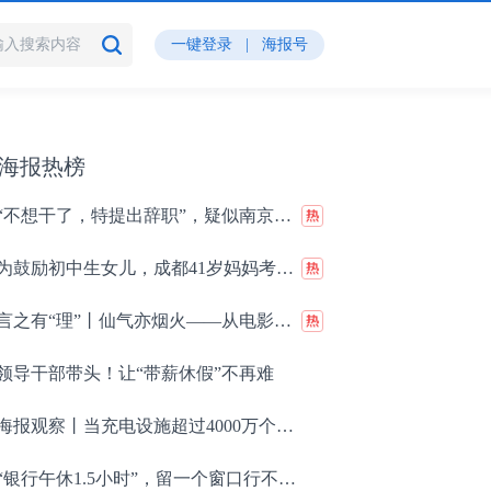
一键登录
|
海报号
海报热榜
“不想干了，特提出辞职”，疑似南京大学数学学院院长辞职信流出
为鼓励初中生女儿，成都41岁妈妈考上985研究生
言之有“理”丨仙气亦烟火——从电影《八仙！》看传统文化何以“燃”在当下？
领导干部带头！让“带薪休假”不再难
海报观察丨当充电设施超过4000万个，如何承载上亿辆电动汽车出行？
“银行午休1.5小时”，留一个窗口行不行？