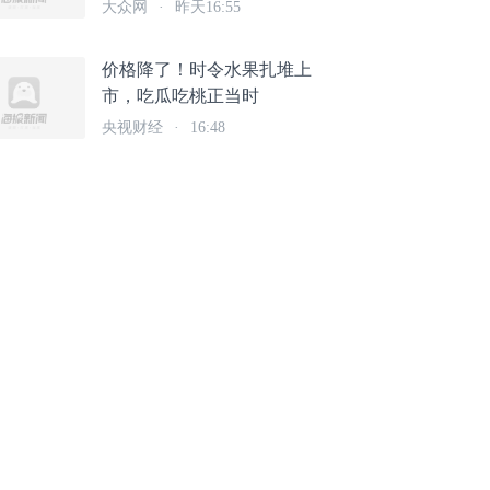
视觉”讲述长清故事
大众网
·
昨天16:55
价格降了！时令水果扎堆上
市，吃瓜吃桃正当时
央视财经
·
16:48