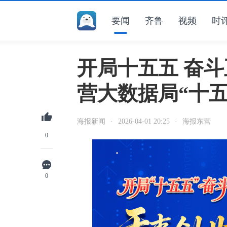
要闻
齐鲁
视频
时
开局十五五 奋斗正
营大数据局“十
海报新闻
·
2026-04-01 20:25
·
海报东营
0
0