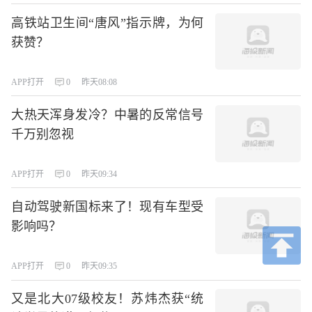
高铁站卫生间“唐风”指示牌，为何
获赞？
APP打开
0
昨天08:08
大热天浑身发冷？中暑的反常信号
千万别忽视
APP打开
0
昨天09:34
自动驾驶新国标来了！现有车型受
影响吗？
APP打开
0
昨天09:35
又是北大07级校友！苏炜杰获“统