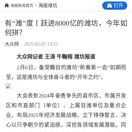
打开
> 海报潍坊
海报新闻首页
有“潍”度丨跃进8000亿的潍坊，今年如
何拼？
大众网
2025-02-07 13:55
大众网记者 王涛 牛鞠榕 潍坊报道
2月6日，备受瞩目的潍坊“新春第一会”如期而
至，这是潍坊与全体奋斗者的“开年之约”。
大会表彰2024年奋勇争先的县市区、市属开发
区和市直部门（单位）、上属驻潍单位及重点企
业，布局2025年经济发展战略，立下铮铮誓言，决
心以只争朝夕的紧迫感，深挖各领域发展潜能。同