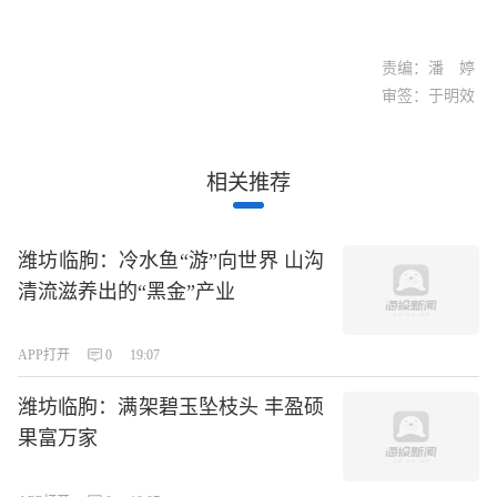
责编：潘 婷
审签：于明效
相关推荐
潍坊临朐：冷水鱼“游”向世界 山沟
清流滋养出的“黑金”产业
APP打开
0
19:07
潍坊临朐：满架碧玉坠枝头 丰盈硕
果富万家