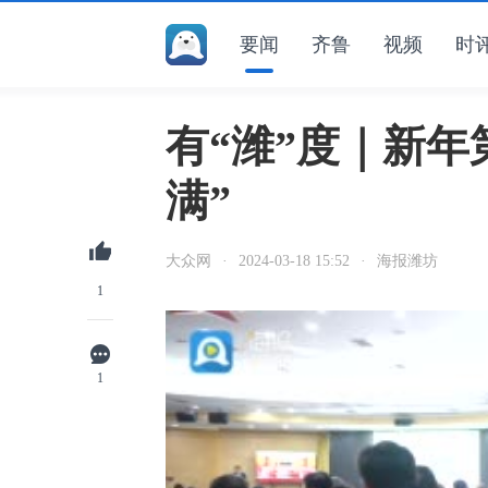
要闻
齐鲁
视频
时
有“潍”度｜新年
满”
大众网
·
2024-03-18 15:52
·
海报潍坊
1
1