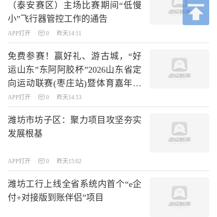
（泰安赛区）主场比赛期间“低慢
小”飞行器管控工作的通告
APP打开
0
昨天14:11
免费参赛！赢好礼、游古城，“好
运山东”东阿阿胶杯”2026山东省定
向运动联赛(枣庄站)暨体育嘉年华
活动参赛攻略来了
APP打开
0
昨天14:53
潍坊市坊子区：聚力项目攻坚夯实
发展根基
APP打开
0
昨天15:02
潍坊工行上线全省系统内首个“e企
付+对接版到账伴侣”项目