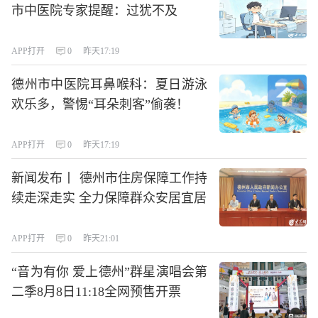
市中医院专家提醒：过犹不及
APP打开
0
昨天17:19
德州市中医院耳鼻喉科：夏日游泳
欢乐多，警惕“耳朵刺客”偷袭！
APP打开
0
昨天17:19
新闻发布丨 德州市住房保障工作持
续走深走实 全力保障群众安居宜居
APP打开
0
昨天21:01
“音为有你 爱上德州”群星演唱会第
二季8月8日11:18全网预售开票