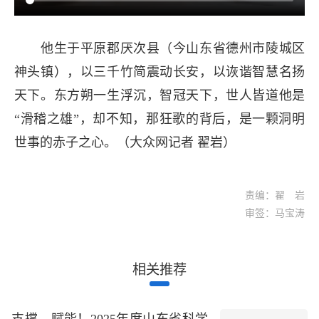
他生于平原郡厌次县（今山东省德州市陵城区
神头镇），以三千竹简震动长安，以诙谐智慧名扬
天下。东方朔一生浮沉，智冠天下，世人皆道他是
“滑稽之雄”，却不知，那狂歌的背后，是一颗洞明
世事的赤子之心。（大众网记者 翟岩）
责编：翟 岩
审签：马宝涛
相关推荐