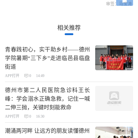
审签：马宝涛
相关推荐
青春践初心，实干助乡村——德州
学院暑期“三下乡”走进临邑县临盘
街道
APP打开
0
14:49
德州市第二人民医院急诊科王长
峰：学会溺水正确急救，记住一喊
二伸三抛，关键时刻能救命
APP打开
0
16:30
潮涌两河畔 让远方的朋友读懂德州