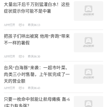
大量出汗后千万别猛灌白水！这些
症状提示你可能不是中暑
APP打开
0
昨天06:13
把孩子们哄出被窝 他用“奔跑”带来
不一样的暑假
APP打开
0
昨天06:30
台风“白海豚”来袭：一超市叶菜、
肉类三小时售罄，上午就完成了一
天的营业额
APP打开
0
昨天06:43
只要一枚命中就能让航母瘫痪 轰-6
J实力有多强？