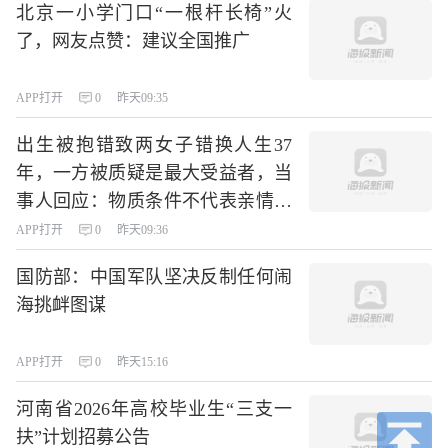
北京一小学门口“一根杆长椅”火
了，网友点赞：建议全国推广
APP打开
0
昨天09:35
出生被抱错致两女子错换人生37
年，一方被质疑是最大受益者，当
事人回应：物质条件不代表亲情，
我俩都是受害者
APP打开
0
昨天09:36
国防部：中国军队坚决反制任何闹
海挑衅图谋
APP打开
0
昨天15:16
河南省2026年高校毕业生“三支一
扶”计划招募公告