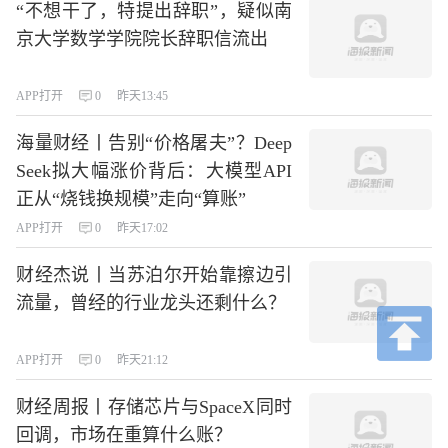
“不想干了，特提出辞职”，疑似南
京大学数学学院院长辞职信流出
APP打开
0
昨天13:45
海量财经丨告别“价格屠夫”？Deep
Seek拟大幅涨价背后：大模型API
正从“烧钱换规模”走向“算账”
APP打开
0
昨天17:02
财经杰说丨当苏泊尔开始靠擦边引
流量，曾经的行业龙头还剩什么？
APP打开
0
昨天21:12
财经周报丨存储芯片与SpaceX同时
回调，市场在重算什么账？