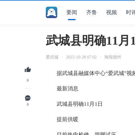
要闻
齐鲁
视频
时
武城县明确11月
爱武城
·
2025-10-28 07:02
·
海报德州
据武城县融媒体中心“爱武城”视
0
最新消息
武城县明确11月1日
0
提前供暖
目前热电检修、管网试压