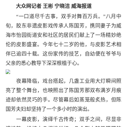
大众网记者 王彬 宁晓洁 威海报道
“一口道尽千古事，双手对舞百万兵。”八月中
旬，胶东非遗皮影戏传承人陈国芳，携同妻子为威
海市怡园街道安和社区的居民们献上了一场精妙绝
伦的皮影盛宴。今年七十二岁的他，与皮影艺术相
伴已逾四十载。这份家传的技艺，自幼便在爷爷与
父亲的悉心教导下深深根植于心。
夜幕降临，戏台搭起，几盏工业用大灯瞬间照
亮了整个舞台，也映照出了陈国芳那双布满岁月痕
迹却依然灵巧的手。尽管幕后如蒸笼般炙热，但陈
国芳夫妇却坚持了一个多小时的演出。
一幕皮影，演绎千古传奇；双手之间，尽显非