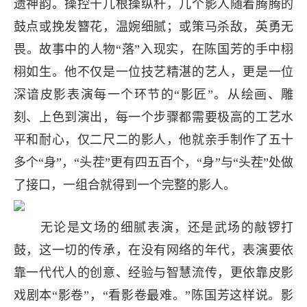
遗神韵。操控十几根操纵杆，几个影人随着腾腾的
鼓点或挽发簪花，温婉细腻；或策马杀敌，英勇无
畏。故事中的人物“落”入现实，在陈国芳的手中栩
栩如生。他不仅是一位技艺精湛的艺人，更是一位
深谙皮影表演每一个环节的“影匠”。从绘画、雕
刻、上色到演出，每一个步骤都需要极高的工艺水
平和耐心，仅二尺二的影人，他就亲手制作了五十
多个“身”，“头茬”更有四五百个，“身”与“头茬”处做
了接口，一组合就得到一个完整的影人。
无论是文场的细腻表演，还是武场的敲锣打
鼓，这一切的传承，在没有网络的年代，表演要依
靠一代代人的创意、经验与智慧流传，更依靠皮影
戏剧本“影卷”，“看影卷最难。”陈国芳这样说。影