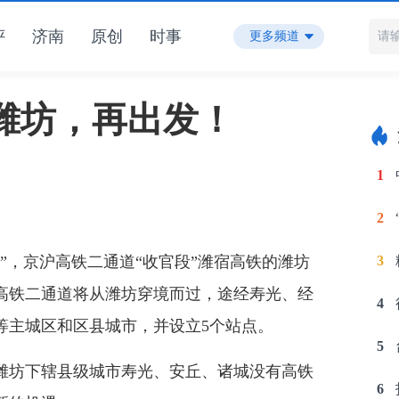
评
济南
原创
时事
更多频道
好潍坊，再出发！
1
2
”，京沪高铁二通道“收官段”潍宿高铁的潍坊
3
高铁二通道将从潍坊穿境而过，途经寿光、经
4
等主城区和区县城市，并设立5个站点。
5
坊下辖县级城市寿光、安丘、诸城没有高铁
6