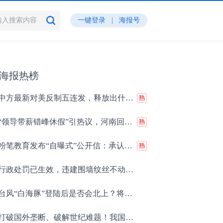
一键登录
|
海报号
海报热榜
中方最新对美反制五连发，释放出什么信号？
“领导带薪错峰休假”引热议，河南回应撤回原因
粉笔教育发布“自曝式”公开信：承认“鸡贼”“蹭热度”“舍不得成本”，同步推出退费方案
行政处罚已生效，违建围墙纹丝不动 湖北天门一废品站整治背后的“土地罗生门”
台风“白海豚”登陆后是否会北上？将影响哪些地方？
打破国外垄断、破解世纪难题！我国重磅科技集中上新