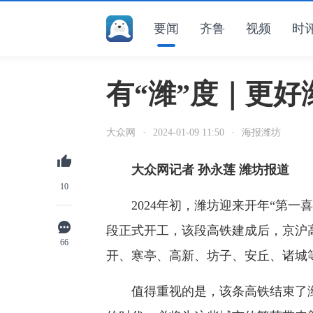
要闻
齐鲁
视频
时
有“潍”度｜更
大众网
·
2024-01-09 11:50
·
海报潍坊
大众网记者 孙永莲 潍坊报道
10
2024年初，潍坊迎来开年“第一喜
段正式开工，该段高铁建成后，京沪
66
开、寒亭、高新、坊子、安丘、诸城
值得重视的是，该条高铁结束了潍