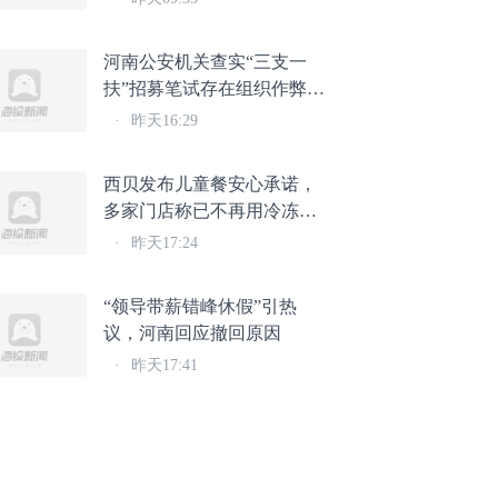
河南公安机关查实“三支一
扶”招募笔试存在组织作弊犯
罪行为
·
昨天16:29
西贝发布儿童餐安心承诺，
多家门店称已不再用冷冻西
兰花
·
昨天17:24
“领导带薪错峰休假”引热
议，河南回应撤回原因
·
昨天17:41