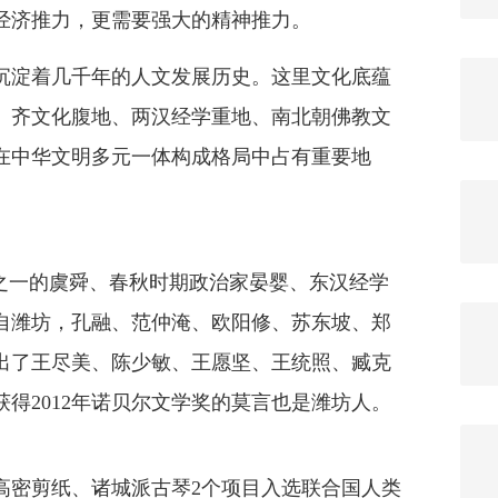
济推力，更需要强大的精神推力。
淀着几千年的人文发展历史。这里文化底蕴
、齐文化腹地、两汉经学重地、南北朝佛教文
在中华文明多元一体构成格局中占有重要地
一的虞舜、春秋时期政治家晏婴、东汉经学
自潍坊，孔融、范仲淹、欧阳修、苏东坡、郑
出了王尽美、陈少敏、王愿坚、王统照、臧克
得2012年诺贝尔文学奖的莫言也是潍坊人。
密剪纸、诸城派古琴2个项目入选联合国人类