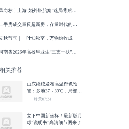
风向标丨上海“婚外胚胎案”迷局背后：一场制度缺口的公共追问
二手房成交量反超新房，存量时代的买房思路变了吗？
立秋节气｜一叶知秋至，万物始收成
河南省2026年高校毕业生“三支一扶”计划招募公告
相关推荐
山东继续发布高温橙色预
警：多地37～39℃，局部可
达40℃以上
·
昨天07:34
立下中国新坐标！最新版月
球“说明书”高清细节图来了