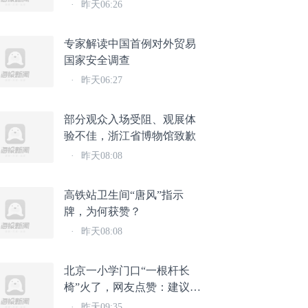
·
昨天06:26
专家解读中国首例对外贸易
国家安全调查
·
昨天06:27
部分观众入场受阻、观展体
验不佳，浙江省博物馆致歉
·
昨天08:08
高铁站卫生间“唐风”指示
牌，为何获赞？
·
昨天08:08
北京一小学门口“一根杆长
椅”火了，网友点赞：建议全
国推广
·
昨天09:35