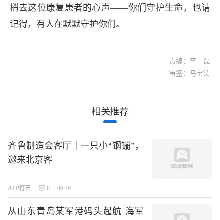
捎去这位康复患者的心声——你们守护生命，也请
记得，有人在默默守护你们。
责编：李 磊
审签：马宝涛
相关推荐
齐鲁制造会客厅｜一只小“钢镚”，
邀来北京客
APP打开
0
06:49
从山东青岛某军港码头起航 海军