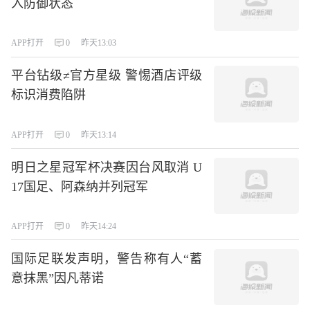
入防御状态
APP打开
0
昨天13:03
平台钻级≠官方星级 警惕酒店评级
标识消费陷阱
APP打开
0
昨天13:14
明日之星冠军杯决赛因台风取消 U
17国足、阿森纳并列冠军
APP打开
0
昨天14:24
国际足联发声明，警告称有人“蓄
意抹黑”因凡蒂诺