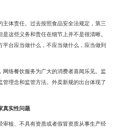
主体责任。过去按照食品安全法规定，第三
但是这些义务和责任在细节上并不是很清晰。
方平台应当做什么，不应当做什么，应当做到
网络餐饮服务为广大的消费者喜闻乐见。监
监管理念和监管方法。外卖新规的出台体现了
家真实性问题
审核、不具有资质或者假冒资质从事生产经