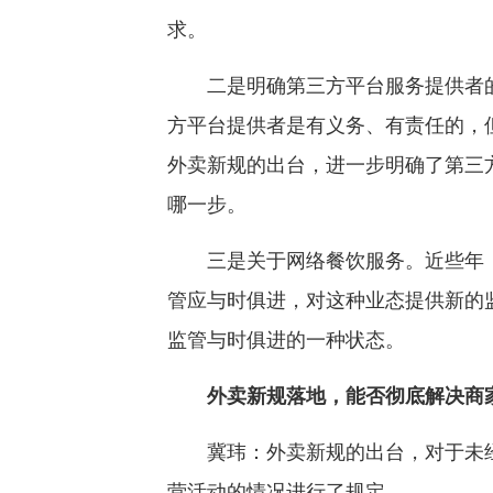
求。
二是明确第三方平台服务提供者的
方平台提供者是有义务、有责任的，
外卖新规的出台，进一步明确了第三
哪一步。
三是关于网络餐饮服务。近些年，
管应与时俱进，对这种业态提供新的
监管与时俱进的一种状态。
外卖新规落地，能否彻底解决商
冀玮：外卖新规的出台，对于未经
营活动的情况进行了规定。