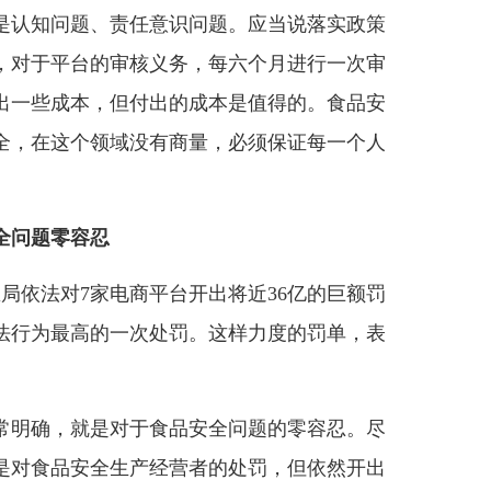
认知问题、责任意识问题。应当说落实政策
，对于平台的审核义务，每六个月进行一次审
出一些成本，但付出的成本是值得的。食品安
全，在这个领域没有商量，必须保证每一个人
全问题零容忍
依法对7家电商平台开出将近36亿的巨额罚
法行为最高的一次处罚。这样力度的罚单，表
明确，就是对于食品安全问题的零容忍。尽
是对食品安全生产经营者的处罚，但依然开出