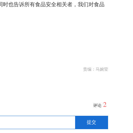
同时也告诉所有食品安全相关者，我们对食品
责编：马婉莹
2
评论