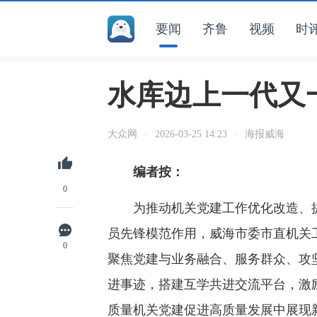
要闻
齐鲁
视频
时
水库边上一代又
大众网
·
2026-03-25 14:23
·
海报威海
编者按：
0
为推动机关党建工作优化改造、提
员先锋模范作用，威海市委市直机关工
0
聚焦党建与业务融合、服务群众、攻
进事迹，搭建互学共进交流平台，激
质量机关党建促进高质量发展中展现