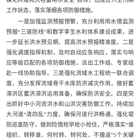
工作状态，落实落细各项防御措施。
一是加强监测预报预警，充分利用雨水情监测
预报“三道防线”和数字孪生水利体系建设成果，进
一步延长洪水预见期、提高洪水预报精准度。二是
强化调度指挥机制，及时启动应急响应，落实与响
应等级匹配的各项防御措施，派出工作组、专家组
赴一线协助指导。三是强化流域水工程统一联合调
度，充分发挥流域骨干水库防洪减灾作用，做好蓄
滞洪区蓄洪滞洪运用准备，确保防洪安全。四是突
出抓好中小河流洪水和山洪灾害防御工作，持续加
大河道“清四乱”力度，确保河道行洪畅通，强化堤
防巡查防守，做到险情抢早抢小抢住，严格落实“谁
组织、转移谁、何时转、转何处、不擅返”5个关键