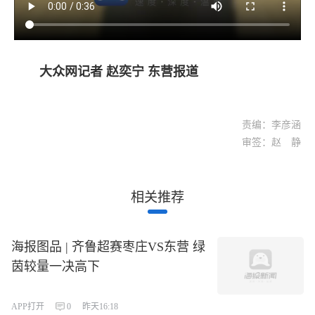
大众网记者 赵奕宁 东营报道
责编：李彦涵
审签：赵 静
相关推荐
海报图品 | 齐鲁超赛枣庄VS东营 绿
茵较量一决高下
APP打开
0
昨天16:18