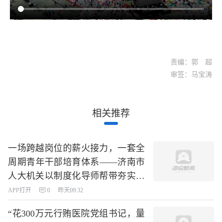
责编：郭 超
审签：马宝涛
相关推荐
一场跨越岗位的薪火接力，一套全
周期青年干部培育体系——济南市
人大机关以制度化导师帮带夯实干
部队伍根基
APP打开
0
昨天09:32
“花300万元行贿医院党组书记，量