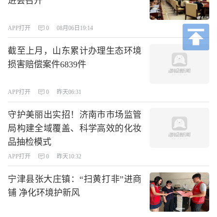
进会召开
APP打开
0
08月06日19:14
截至上月，山东累计办理生态环境
损害赔偿案件6839件
APP打开
0
昨天06:31
守护美丽出实招！济南市市场监管
局构建全域覆盖、科学高效的化妆
品抽检模式
APP打开
0
昨天10:32
宁津县张大庄镇：“扫黄打非”进商
铺 净化环境护新风