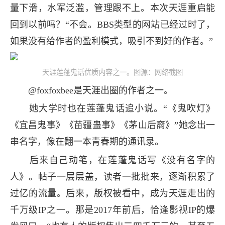
量下滑，水军泛滥，管理跟不上。本次天涯重启能
回到以前吗？“不会。BBS类型的网站已经过时了，
如果没有给作者的盈利模式，吸引不到好的作者。”
天涯莲蓬鬼话优质内容之一。图源：网络截图
@foxfoxbee是天涯出圈的作者之一。
她大学时也在莲蓬鬼话追小说。“《鬼吹灯》
《宜昌鬼事》《苗疆蛊事》《茅山后裔》”她念出一
串名字，像在翻一本青春期的通讯录。
后来自己动笔，在莲蓬鬼话写《没有名字的
人》。帖子一层层盖，读者一批批来，逐渐积累了
过亿的流量。后来，版权被看中，成为天涯走出的
千万级IP之一。那是2017年前后，恰逢影视IP的爆