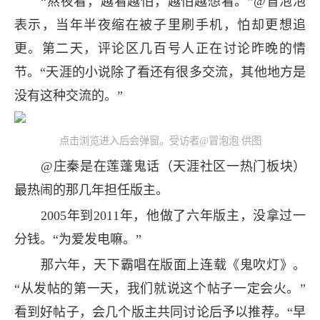
“熬夜看，越看越怕，越怕越想看。”@冒泡泡
表示，当年半夜缩在被子里刷手机，怕却更想追
更。第二天，评论区几百号人正在讨论昨晚的情
节。“天涯的小说除了看还有很多交流，其他地方是
没有这种交流的。”
点击浏览进入后会弹窗。受访者@冒泡泡 供图
@庄秦是在莲蓬鬼话（天涯社区一热门板块）
最热闹的那几年担任版主。
2005年到2011年，他做了六年版主，没拿过一
分钱。“为爱发电嘛。”
那六年，天下霸唱在版面上连载《鬼吹灯》。
“从发帖的第一天，我们就说这个帖子一定会火。”
看到好帖子，会几个版主共同讨论后予以推荐。“早