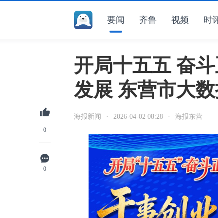
要闻
齐鲁
视频
时
开局十五五 奋斗
发展 东营市大
海报新闻
·
2026-04-02 08:28
·
海报东营
0
0