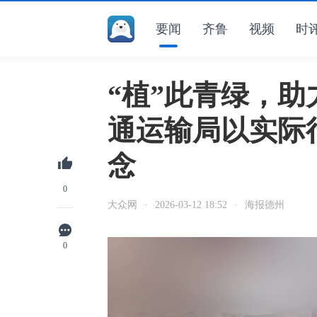
要闻
齐鲁
视频
时
“植”此青绿，助
通运输局以实际
念
0
大众网
·
2026-03-12 18:52
·
海报德州
0