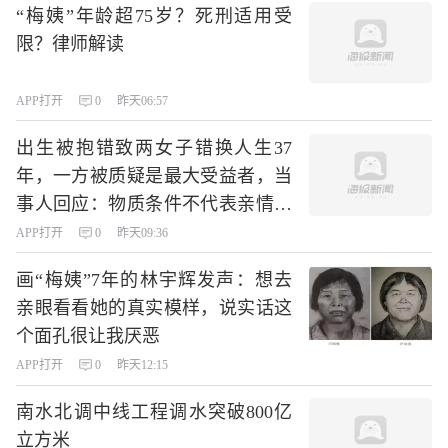
“梅姨”年龄超75岁？死刑适用受
限？律师解读
APP打开
0
昨天06:57
出生被抱错致两女子错换人生37
年，一方被质疑是最大受益者，当
事人回应：物质条件不代表亲情，
我俩都是受害者
APP打开
0
昨天09:36
画“梅姨”7年的林宇辉发声：想去
亲眼看看她的真实模样，说实话这
个面孔很让我厌恶
APP打开
0
昨天12:15
南水北调中线工程调水突破800亿
立方米