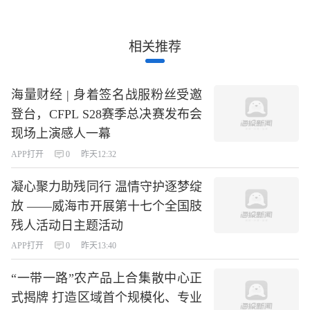
相关推荐
海量财经 | 身着签名战服粉丝受邀
登台，CFPL S28赛季总决赛发布会
现场上演感人一幕
APP打开
0
昨天12:32
凝心聚力助残同行 温情守护逐梦绽
放 ——威海市开展第十七个全国肢
残人活动日主题活动
APP打开
0
昨天13:40
“一带一路”农产品上合集散中心正
式揭牌 打造区域首个规模化、专业