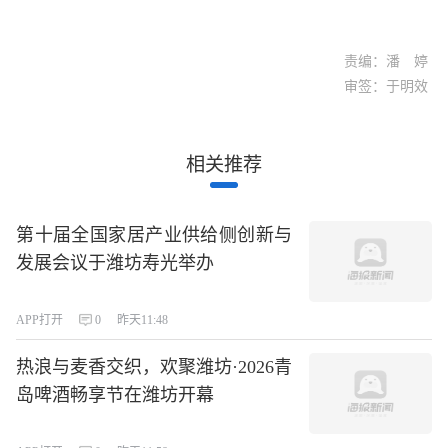
责编：潘 婷
审签：于明效
相关推荐
第十届全国家居产业供给侧创新与
发展会议于潍坊寿光举办
APP打开
0
昨天11:48
热浪与麦香交织，欢聚潍坊·2026青
岛啤酒畅享节在潍坊开幕