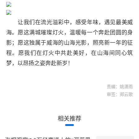
让我们在流光溢彩中，感受年味，遇见最美威
海。愿这满城璀璨灯火，温暖每一个奔赴团圆的身
影；愿这独属于威海的山海光影，照亮新一年的征
程。愿我们在灯火中共赴美好，在山海间同心筑
梦，以昂扬之姿奔赴新岁！
责编：姚潇雨
审签：郑云歌
相关推荐