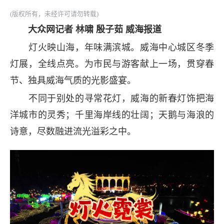
(版权所有，未经许可请勿转载)
大众网记者 林啸 殷子茹 威海报道
灯火映山海，年味满滨城。威海中心城区冬季
灯展，全线点亮。为市民与游客献上一场，贯穿春
节、独具威海气质的光影盛宴。
不同于别处的寻常花灯，威海的新春灯饰把海
洋城市的灵秀；千里海岸线的壮阔；天鹅与海浪的
诗意，尽数融进流光溢彩之中。