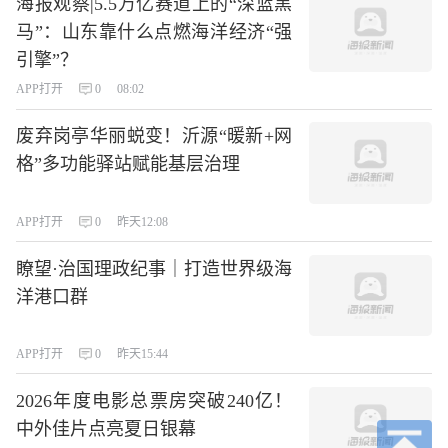
海报观察|5.5万亿赛道上的“深蓝黑
马”：山东靠什么点燃海洋经济“强
引擎”？
APP打开
0
08:02
废弃岗亭华丽蜕变！沂源“暖新+网
格”多功能驿站赋能基层治理
APP打开
0
昨天12:08
瞭望·治国理政纪事｜打造世界级海
洋港口群
APP打开
0
昨天15:44
2026年度电影总票房突破240亿！
中外佳片点亮夏日银幕